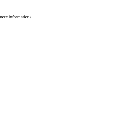
 more information)
.