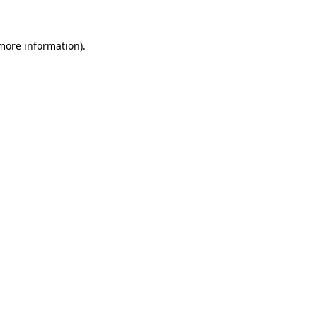
 more information)
.