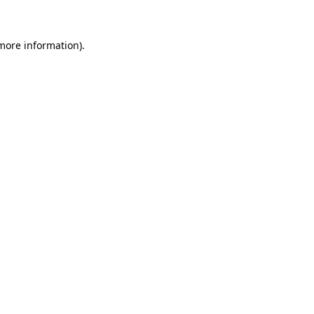
 more information)
.