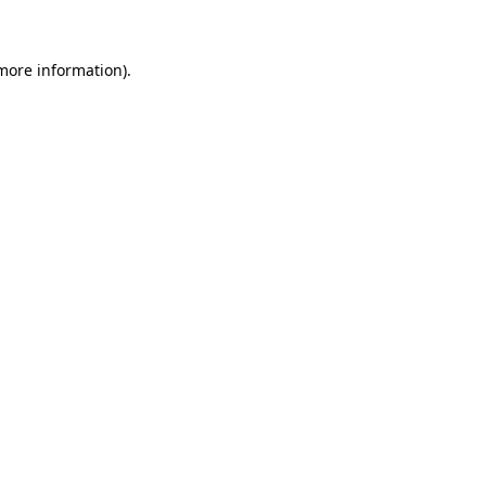
 more information)
.