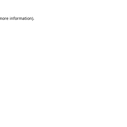
 more information)
.