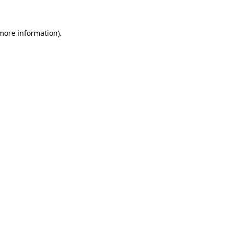
 more information)
.