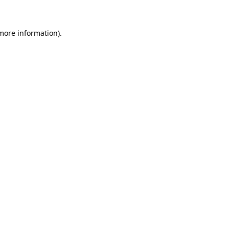
 more information)
.