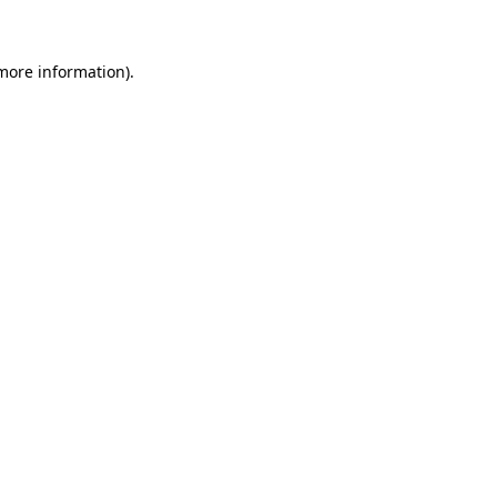
 more information)
.