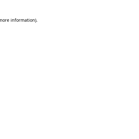
 more information)
.