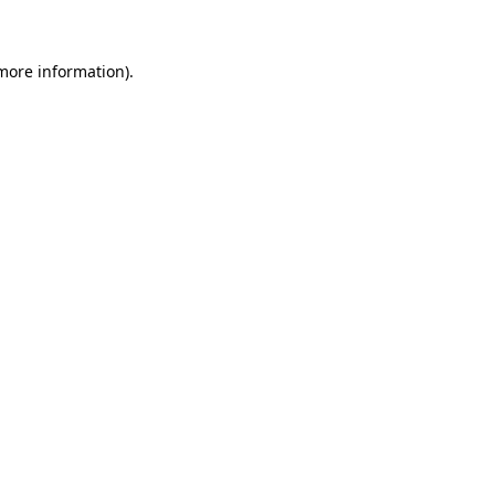
 more information)
.