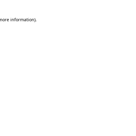
 more information)
.