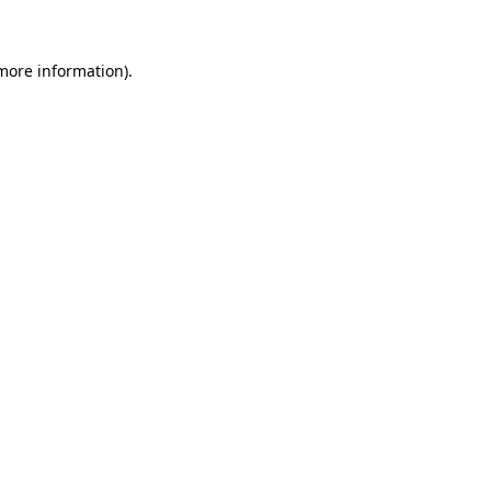
 more information)
.