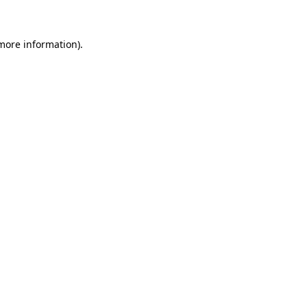
 more information)
.