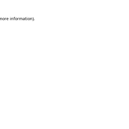
 more information)
.