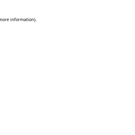
 more information)
.