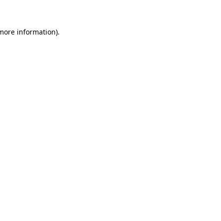
 more information)
.