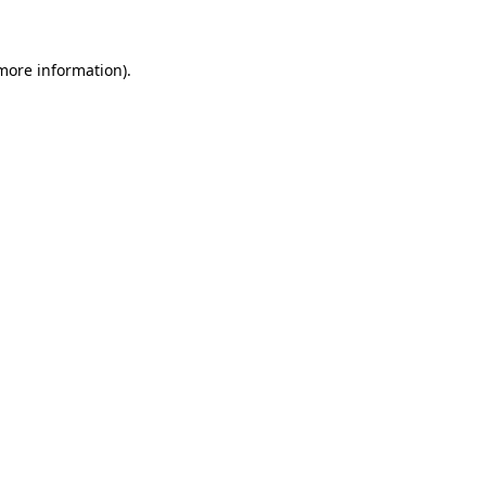
 more information)
.