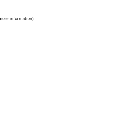
 more information)
.