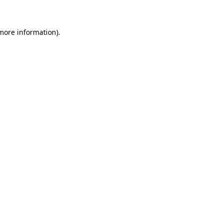
 more information)
.