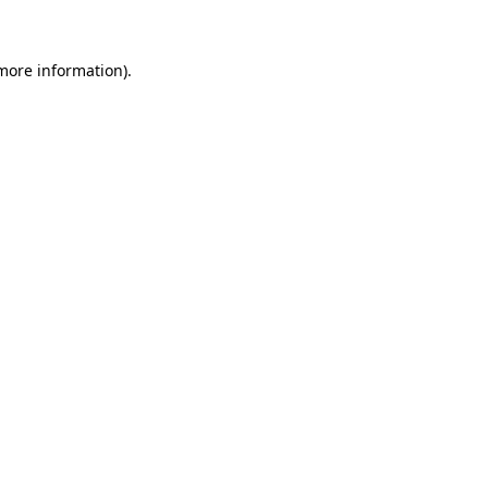
 more information)
.