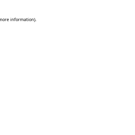
 more information)
.