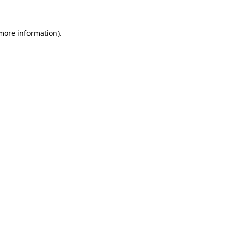
 more information)
.