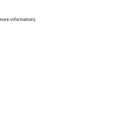
 more information)
.