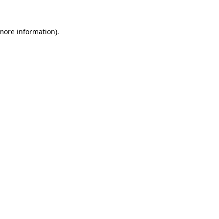
 more information)
.