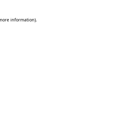
 more information)
.