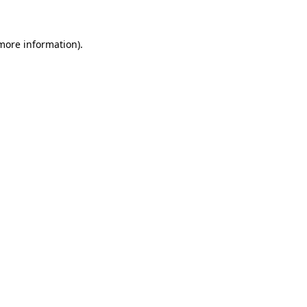
 more information)
.