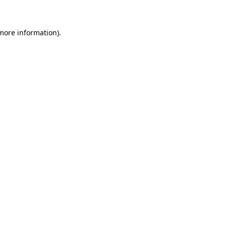
 more information)
.