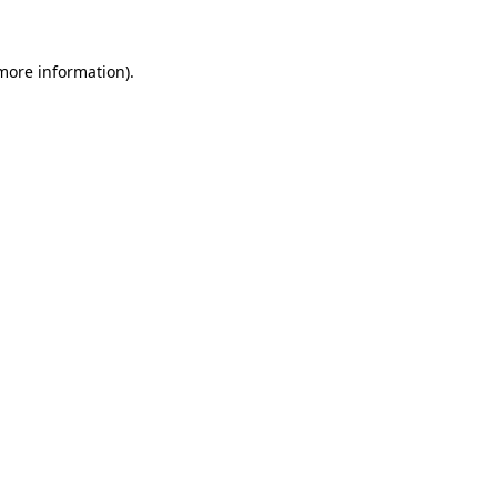
 more information)
.