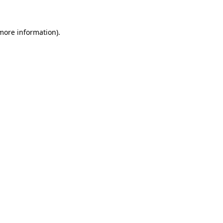
 more information)
.