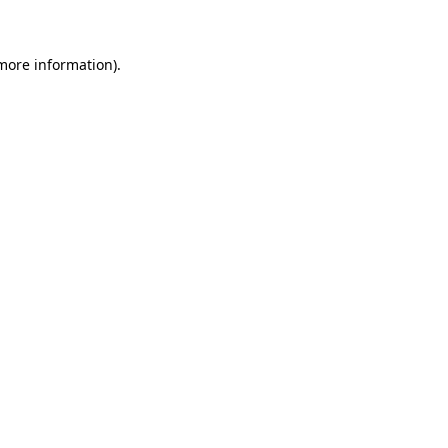
 more information)
.