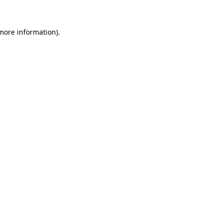
 more information)
.