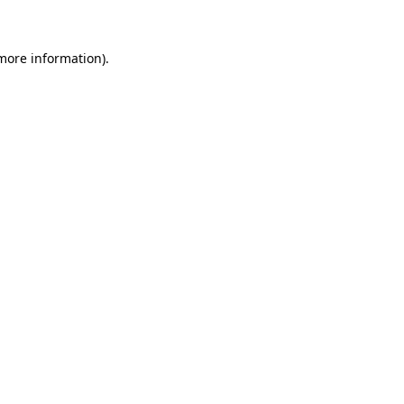
 more information)
.