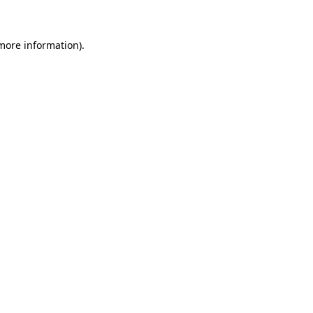
 more information)
.