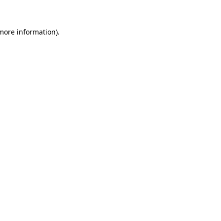
 more information)
.