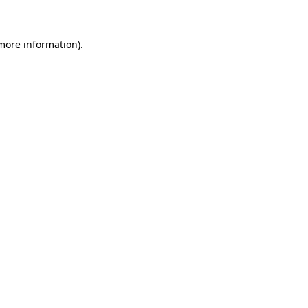
 more information)
.