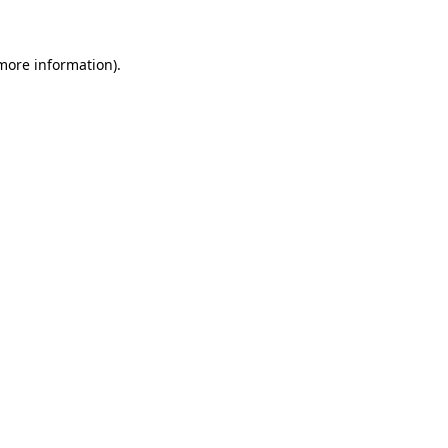
 more information)
.