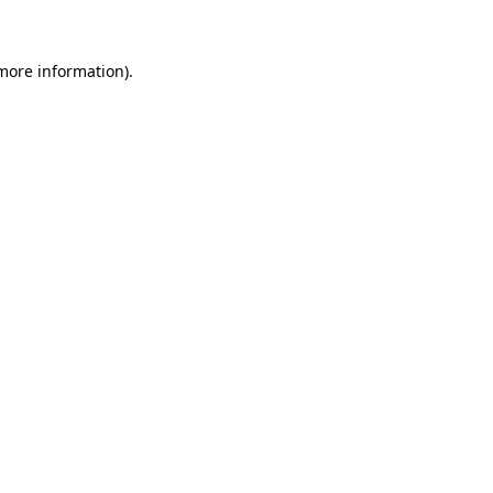
 more information)
.