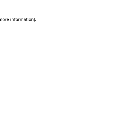
 more information)
.