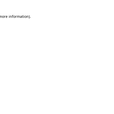
 more information)
.