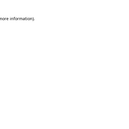
 more information)
.