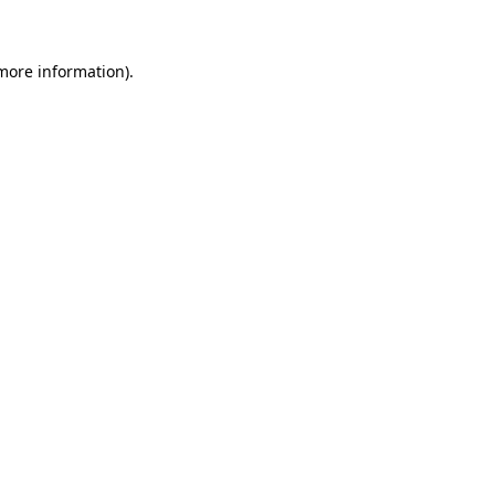
 more information)
.