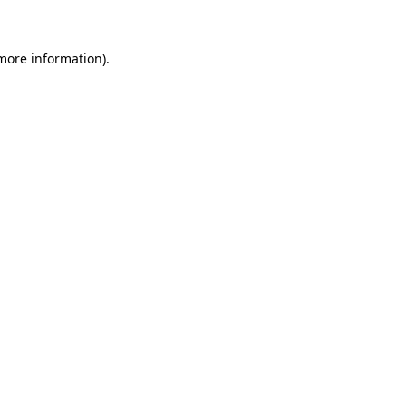
 more information)
.