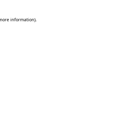
 more information)
.