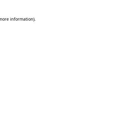
 more information)
.