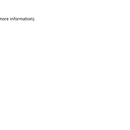
 more information)
.