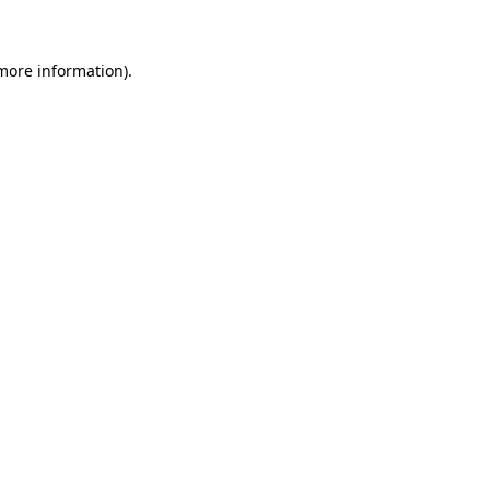
 more information)
.